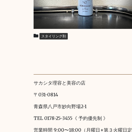
スタイリング剤
サカシタ理容と美容の店
〒031-0814
青森県八戸市妙向野場2-1
TEL 0178-25-3455《 予約優先制 》
営業時間 9:00〜18:00（月曜日+第３火曜日定